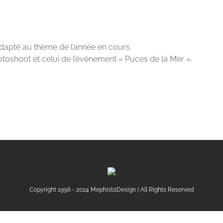
dapté au thème de l’année en cours.
hotoshoot et celui de l’événement « Puces de la Mer ».
Copyright 1996 - 2024 MephistoDesign | All Rights Reserved