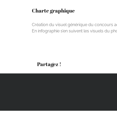
Charte graphique
Création du visuel générique du concours a
En infographie s’en suivent les visuels du p
Partagez !