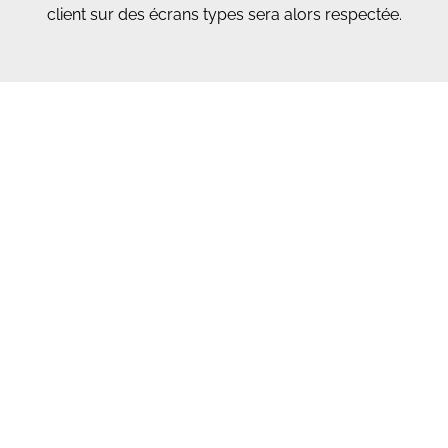
client sur des écrans types sera alors respectée.
Depuis 1994, ils m’ont fait confiance pour
la création et le suivi de leur image et de
leurs projets internet
Effet de Mob, La Boutique RP, Motiv’Events, Honda
Assurances, Groupe Empreintes Architecture,
Liveras Yachts, SMIDDEV, Ma Jolie Fleur, CAVEM,
Mairie de Vallauris, Deux Temps Trois Mouvements,
Maison Des Jeunes de Puget-sur-Argens, Christian