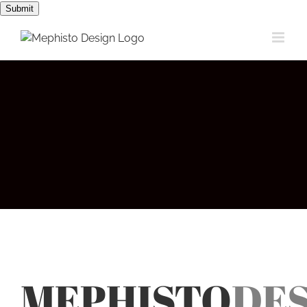
Passer
Submit
au
contenu
MEPHISTO
DES