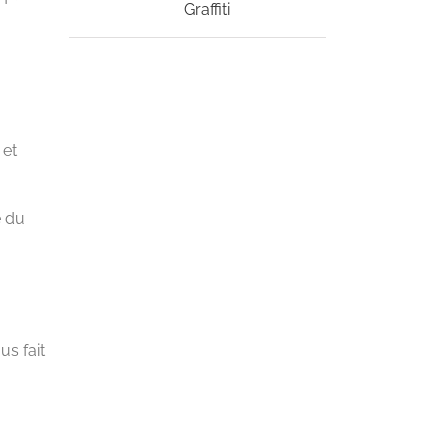
Graffiti
 et
e du
us fait