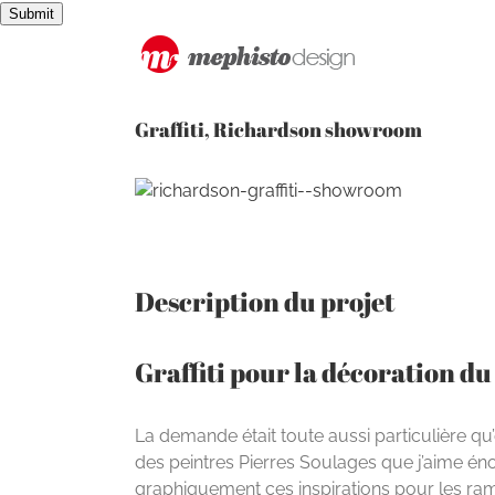
Passer
Submit
au
contenu
Graffiti, Richardson showroom
View
Larger
Image
Description du projet
Graffiti pour la décoration 
La demande était toute aussi particulière qu’
des peintres Pierres Soulages que j’aime éno
graphiquement ces inspirations pour les ramen