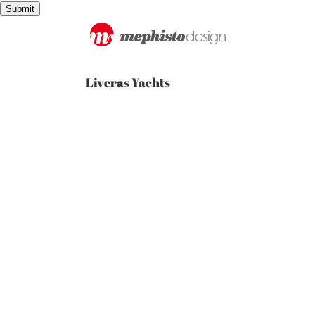
Passer
Submit
au
contenu
Liveras Yachts
View
Larger
Image