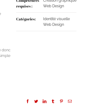
Compétences
Création graphique
requises :
Web Design
e
Catégories:
Identité visuelle
Web Design
sé donc
 simple
Facebook
Twitter
LinkedIn
Tumblr
Pinterest
Email