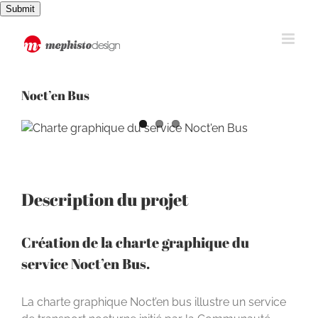
Passer
Submit
au
contenu
Noct’en Bus
View
Larger
Image
Description du projet
Création de la charte graphique du
service Noct’en Bus.
La charte graphique Noct’en bus illustre un service