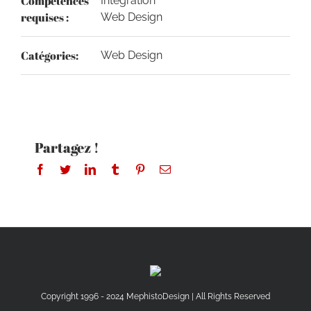
Compétences
Intégration
requises :
Web Design
Catégories:
Web Design
Partagez !
Facebook
Twitter
LinkedIn
Tumblr
Pinterest
Email
Copyright 1996 - 2024 MephistoDesign | All Rights Reserved