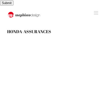
Passer
Submit
au
contenu
HONDA-ASSURANCES
View
Larger
Image