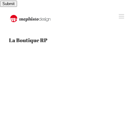
Passer
Submit
au
contenu
La Boutique RP
View
Larger
Image