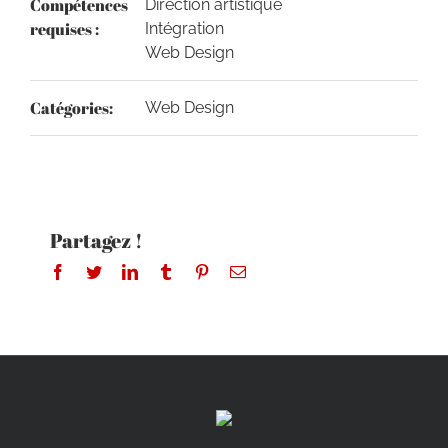
Compétences
Direction artistique
requises :
Intégration
Web Design
Catégories:
Web Design
Partagez !
Facebook
Twitter
LinkedIn
Tumblr
Pinterest
Email