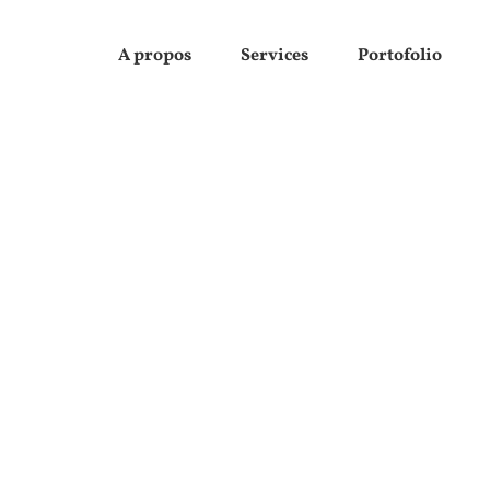
A propos
Services
Portofolio
Création
Création graphiqu
graphique
Création graphiqu
Création graphique